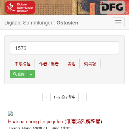
Digitale Sammlungen:
Ostasien
Toggl
navig
不限欄位
作者 / 編者
書名
索書號
Toggle Dropdown
查詢
«
1 - 2 的 2 擊中
»
Huai nan hong lie jie ji lüe (淮南鴻烈解輯畧)
Zhang, Bang (張榜); Li, Bing (李柄)