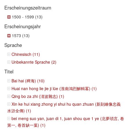
Erscheinungszeitraum
1500 - 1599 (13)
Erscheinungsjahr
1573 (13)
Sprache
Chinesisch (11)
Unbekannte Sprache (2)
Titel
Bai hai (稗海) (10)
Huai nan hong lie jie ji lüe (淮南鴻烈解輯畧) (1)
Qing bo za zhi (淸波雜志) (1)
Xin ke hui xiang zhong yi shui hu quan zhuan (新刻繪像忠義
水滸全傳) (1)
bei meng suo yan, juan di 1, juan shou que 1 ye (北夢瑣言, 卷
第一, 卷首缺一葉) (1)