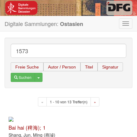
Digitale Sammlungen:
Ostasien
Toggl
navig
Freie Suche
Autor / Person
Titel
Signatur
Toggle Dropdown
Suchen
«
1 - 10 von 13 Treffer(n)
»
Bai hai (稗海); 1
Shang, Jun, Ming (商璿)