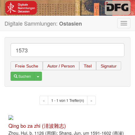
Digitale Sammlungen:
Ostasien
Toggl
navig
Freie Suche
Autor / Person
Titel
Signatur
Toggle Dropdown
Suchen
«
1 - 1 von 1 Treffer(n)
»
Qing bo za zhi (淸波雜志)
Zhou, Hui, b. 1126 (周煇); Shang, Jun, um 1591-1602 (商濬)