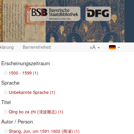
A
klärung
Barrierefreiheit
A
Erscheinungszeitraum
1500 - 1599 (1)
Sprache
ropdown
Unbekannte Sprache (1)
Titel
Qing bo za zhi (淸波雜志) (1)
Autor / Person
Shang, Jun, um 1591-1602 (商濬) (1)