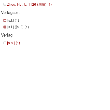
Zhou, Hui, b. 1126 (周煇) (1)
Verlagsort
[s.l.] (1)
[s.l.] ([s.l.]) (1)
Verlag
[s.n.] (1)