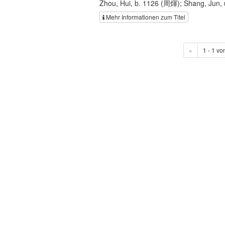
Zhou, Hui, b. 1126 (周煇); Shang, Jun
Mehr Informationen zum Titel
«
1 - 1 vo