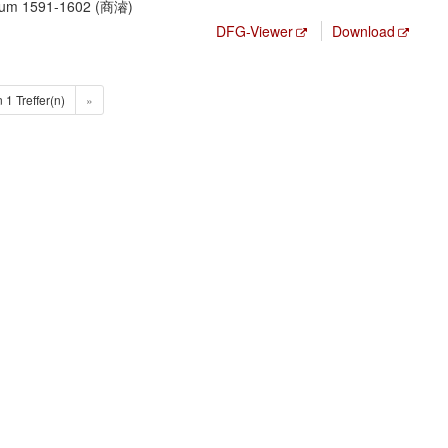
, um 1591-1602 (商濬)
DFG-Viewer
Download
n 1 Treffer(n)
»