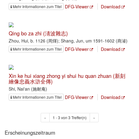
DFG-Viewer
Download
Mehr Informationen zum Titel
Qing bo za zhi (淸波雜志)
Zhou, Hui, b. 1126 (周煇); Shang, Jun, um 1591-1602 (商濬)
DFG-Viewer
Download
Mehr Informationen zum Titel
Xin ke hui xiang zhong yi shui hu quan zhuan (新刻
繪像忠義水滸全傳)
Shi, Nai'an (施耐庵)
DFG-Viewer
Download
Mehr Informationen zum Titel
«
1 - 3 von 3 Treffer(n)
»
Erscheinungszeitraum