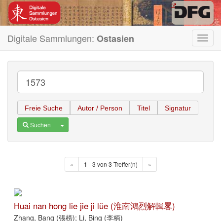
Digitale Sammlungen:
Ostasien
Toggl
navig
Freie Suche
Autor / Person
Titel
Signatur
Toggle Dropdown
Suchen
«
1 - 3 von 3 Treffer(n)
»
Huai nan hong lie jie ji lüe (淮南鴻烈解輯畧)
Zhang, Bang (張榜); Li, Bing (李柄)