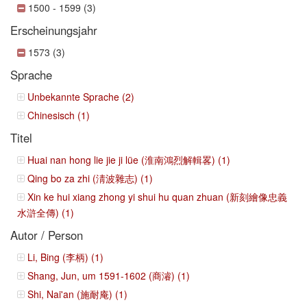
1500 - 1599 (3)
Erscheinungsjahr
1573 (3)
Sprache
Unbekannte Sprache (2)
Chinesisch (1)
Titel
Huai nan hong lie jie ji lüe (淮南鴻烈解輯畧) (1)
Qing bo za zhi (淸波雜志) (1)
Xin ke hui xiang zhong yi shui hu quan zhuan (新刻繪像忠義
水滸全傳) (1)
Autor / Person
Li, Bing (李柄) (1)
Shang, Jun, um 1591-1602 (商濬) (1)
Shi, Nai'an (施耐庵) (1)