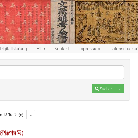
Digitalisierung
Hilfe
Kontakt
Impressum
Datenschutzer
Toggle D
Suchen
n 13 Treffer(n)
»
(淮南鴻烈解輯畧)