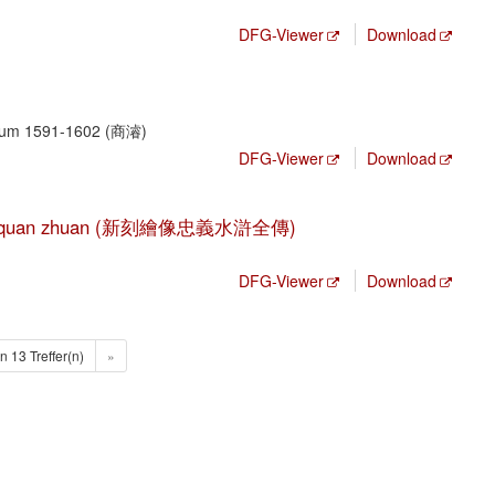
DFG-Viewer
Download
, um 1591-1602 (商濬)
DFG-Viewer
Download
hui hu quan zhuan (新刻繪像忠義水滸全傳)
DFG-Viewer
Download
n 13 Treffer(n)
»