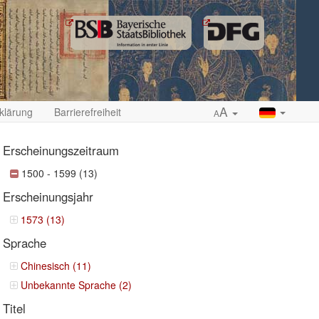
A
klärung
Barrierefreiheit
A
Erscheinungszeitraum
1500 - 1599 (13)
Erscheinungsjahr
ropdown
1573 (13)
Sprache
Chinesisch (11)
Unbekannte Sprache (2)
Titel