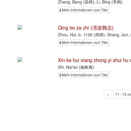
Zhang, Bang (張榜); Li, Bing (李柄)
Mehr Informationen zum Titel
Qing bo za zhi (淸波雜志)
Zhou, Hui, b. 1126 (周煇); Shang, Jun
Mehr Informationen zum Titel
Xin ke hui xiang zhong yi s
Shi, Nai'an (施耐庵)
Mehr Informationen zum Titel
«
11 - 13 vo