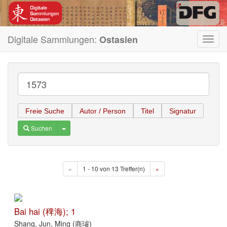
Digitale Sammlungen:
Ostasien
Toggl
navig
Freie Suche
Autor / Person
Titel
Signatur
Toggle Dropdown
Suchen
«
1 - 10 von 13 Treffer(n)
»
Bai hai (稗海); 1
Shang, Jun, Ming (商璿)