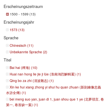
Erscheinungszeitraum
1500 - 1599 (13)
Erscheinungsjahr
1573 (13)
Sprache
Chinesisch (11)
Unbekannte Sprache (2)
Titel
Bai hai (稗海) (10)
Huai nan hong lie jie ji lüe (淮南鴻烈解輯畧) (1)
Qing bo za zhi (淸波雜志) (1)
Xin ke hui xiang zhong yi shui hu quan zhuan (新刻繪像忠義
水滸全傳) (1)
bei meng suo yan, juan di 1, juan shou que 1 ye (北夢瑣言, 卷
第一, 卷首缺一葉) (1)