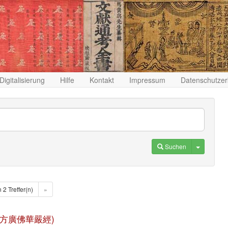
Digitalisierung
Hilfe
Kontakt
Impressum
Datenschutzer
Toggle D
Suchen
n 2 Treffer(n)
»
ng (大方廣佛華嚴經)