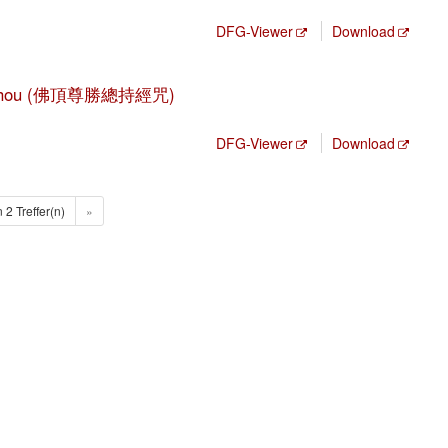
DFG-Viewer
Download
jing zhou (佛頂尊勝總持經咒)
DFG-Viewer
Download
n 2 Treffer(n)
»