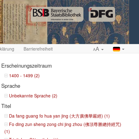
A
klärung
Barrierefreiheit
A
Erscheinungszeitraum
1400 - 1499 (2)
Sprache
ropdown
Unbekannte Sprache (2)
Titel
Da fang guang fo hua yan jing (大方廣佛華嚴經) (1)
Fo ding zun sheng zong chi jing zhou (佛頂尊勝總持經咒)
(1)