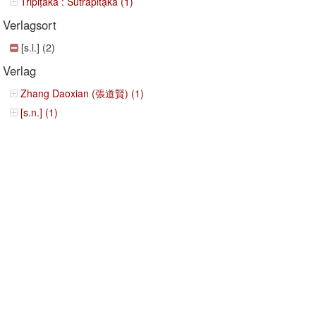
Tripiṭaka : Sūtrapitạka (1)
Verlagsort
[s.l.] (2)
Verlag
Zhang Daoxian (張道賢) (1)
[s.n.] (1)