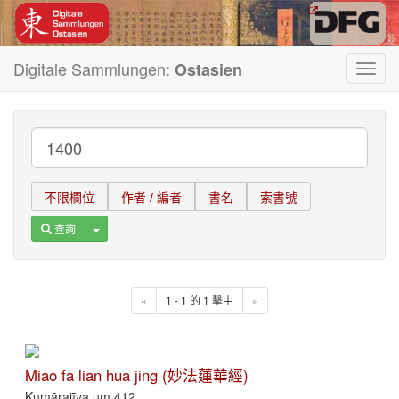
Digitale Sammlungen:
Ostasien
Toggl
navig
不限欄位
作者 / 編者
書名
索書號
Toggle Dropdown
查詢
«
1 - 1 的 1 擊中
»
Miao fa lian hua jing (妙法蓮華經)
Kumārajīva um 412