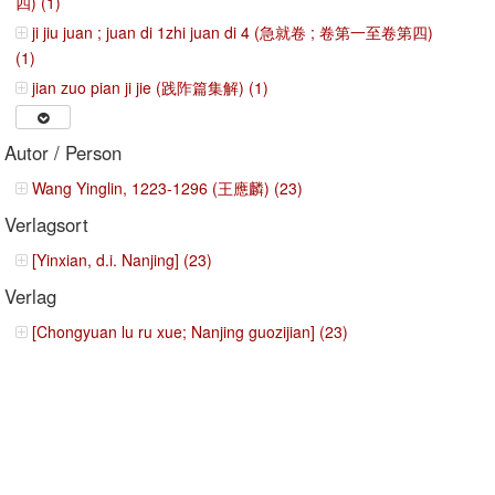
四) (1)
ji jiu juan ; juan di 1zhi juan di 4 (急就卷 ; 卷第一至卷第四)
(1)
jian zuo pian ji jie (践阼篇集解) (1)
Autor / Person
Wang Yinglin, 1223-1296 (王應麟) (23)
Verlagsort
[Yinxian, d.i. Nanjing] (23)
Verlag
[Chongyuan lu ru xue; Nanjing guozijian] (23)