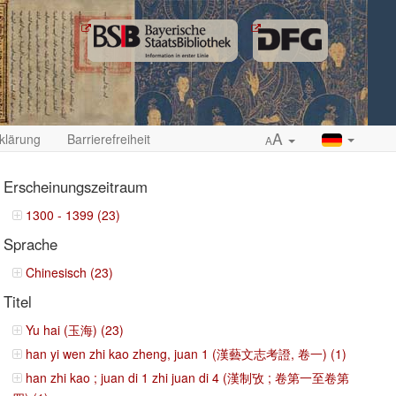
A
klärung
Barrierefreiheit
A
Erscheinungszeitraum
1300 - 1399 (23)
Sprache
ropdown
Chinesisch (23)
Titel
Yu hai (玉海) (23)
han yi wen zhi kao zheng, juan 1 (漢藝文志考證, 卷一) (1)
han zhi kao ; juan di 1 zhi juan di 4 (漢制攷 ; 卷第一至卷第