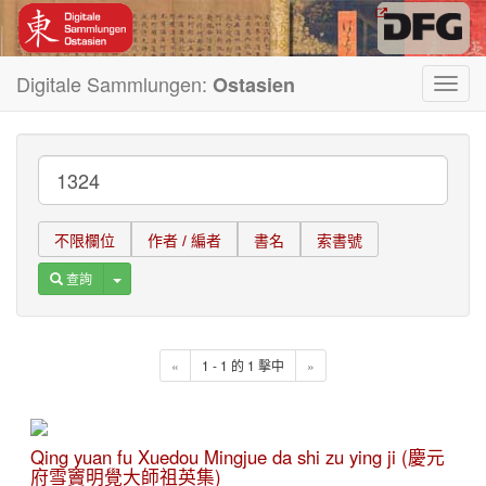
Digitale Sammlungen:
Ostasien
Toggl
navig
不限欄位
作者 / 編者
書名
索書號
Toggle Dropdown
查詢
«
1 - 1 的 1 擊中
»
Qing yuan fu Xuedou Mingjue da shi zu ying ji (慶元
府雪竇明覺大師祖英集)