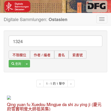
Digitale Sammlungen:
Ostasien
Toggl
navig
不限欄位
作者 / 編者
書名
索書號
Toggle Dropdown
查詢
«
1 - 1 的 1 擊中
»
Qing yuan fu Xuedou Mingjue da shi zu ying ji (慶元
府雪竇明覺大師祖英集)