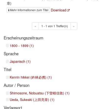
章)
Download
Mehr Informationen zum Titel
«
1 - 1 von 1 Treffer(n)
»
Erscheinungszeitraum
1800 - 1899 (1)
Sprache
Japanisch (1)
Titel
Kenrin hikkei (鈐林必携) (1)
Autor / Person
Shimosone, Nobuatsu (下曽根信敦) (1)
Ueda, Sukeaki (上田亮章) (1)
Verlagsort