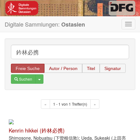
Digitale Sammlungen:
Ostasien
Toggl
navig
Freie Suche
Autor / Person
Titel
Signatur
Toggle Dropdown
Suchen
«
1 - 1 von 1 Treffer(n)
»
Kenrin hikkei (鈐林必携)
Shimosone, Nobuatsu (下曽根信敦); Ueda, Sukeaki (上田亮