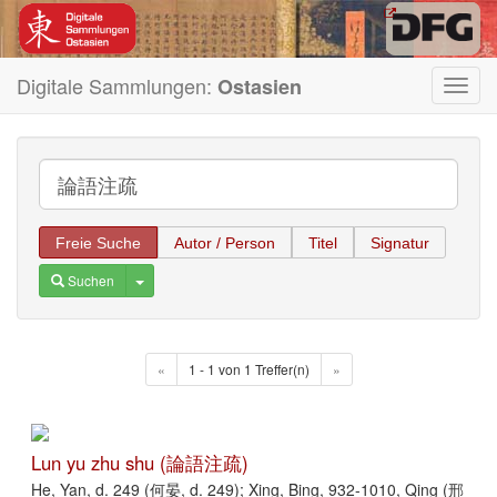
Digitale Sammlungen:
Ostasien
Toggl
navig
Freie Suche
Autor / Person
Titel
Signatur
Toggle Dropdown
Suchen
«
1 - 1 von 1 Treffer(n)
»
Lun yu zhu shu (論語注疏)
He, Yan, d. 249 (何晏, d. 249); Xing, Bing, 932-1010, Qing (邢