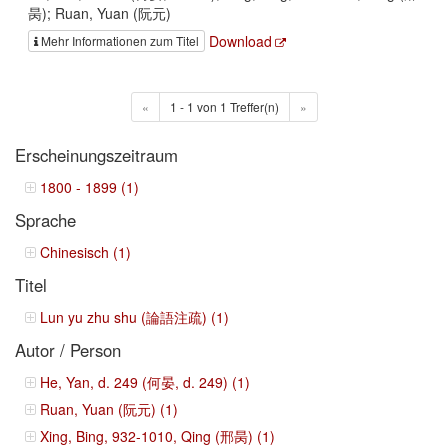
昺); Ruan, Yuan (阮元)
Download
Mehr Informationen zum Titel
«
1 - 1 von 1 Treffer(n)
»
Erscheinungszeitraum
1800 - 1899 (1)
Sprache
Chinesisch (1)
Titel
Lun yu zhu shu (論語注疏) (1)
Autor / Person
He, Yan, d. 249 (何晏, d. 249) (1)
Ruan, Yuan (阮元) (1)
Xing, Bing, 932-1010, Qing (邢昺) (1)