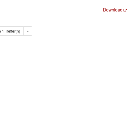
Download
n 1 Treffer(n)
»