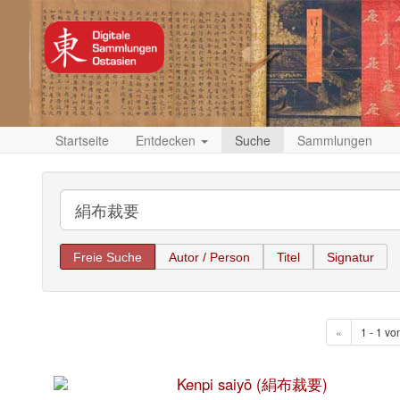
Startseite
Entdecken
Suche
Sammlungen
Freie Suche
Autor / Person
Titel
Signatur
«
1 - 1 vo
Kenpi saiyō (絹布裁要)