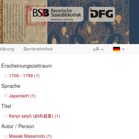
A
klärung
Barrierefreiheit
A
Erscheinungszeitraum
1700 - 1799 (1)
Sprache
ropdown
Japanisch (1)
Titel
Kenpi saiyō (絹布裁要) (1)
Autor / Person
Masaki Masamoto (1)