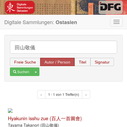
Digitale Sammlungen:
Ostasien
Toggl
navig
Freie Suche
Autor / Person
Titel
Signatur
Toggle Dropdown
Suchen
«
1 - 1 von 1 Treffer(n)
»
Hyakunin isshu zue (百人一首圖會)
Tayama Takanori (田山敬儀)