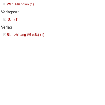
Wan, Mianqian (1)
Verlagsort
[S.l.] (1)
Verlag
Bian zhi tang (辨志堂) (1)