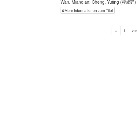
Wan, Mianqian; Cheng, Yuting (程虞廷)
Mehr Informationen zum Titel
«
1 - 1 vo