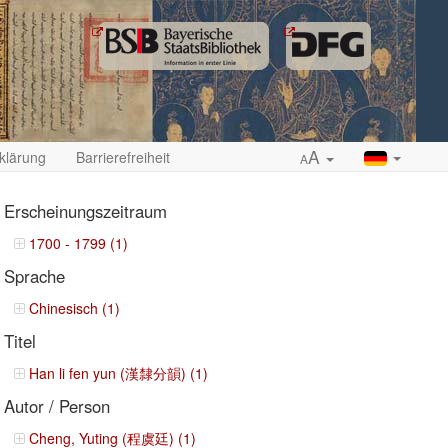
A
klärung
Barrierefreiheit
A
Erscheinungszeitraum
1700 - 1799 (1)
Sprache
ropdown
Chinesisch (1)
Titel
Han li fen yun (漢隸分韻) (1)
Autor / Person
Cheng, Yuting (程虞廷) (1)