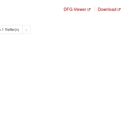
DFG-Viewer
Download
n 1 Treffer(n)
»