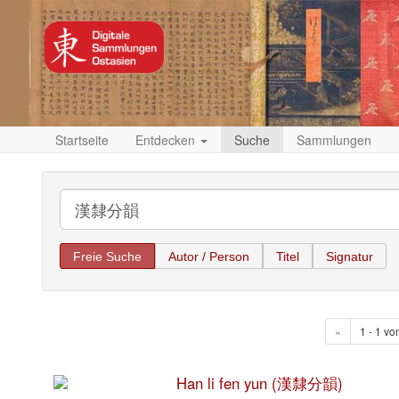
Startseite
Entdecken
Suche
Sammlungen
Freie Suche
Autor / Person
Titel
Signatur
«
1 - 1 vo
Han li fen yun (漢隸分韻)