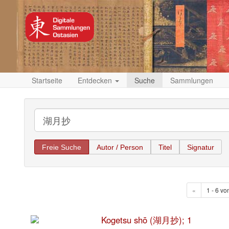
Startseite
Entdecken
Suche
Sammlungen
Freie Suche
Autor / Person
Titel
Signatur
«
1 - 6 vo
Kogetsu shō (湖月抄); 1