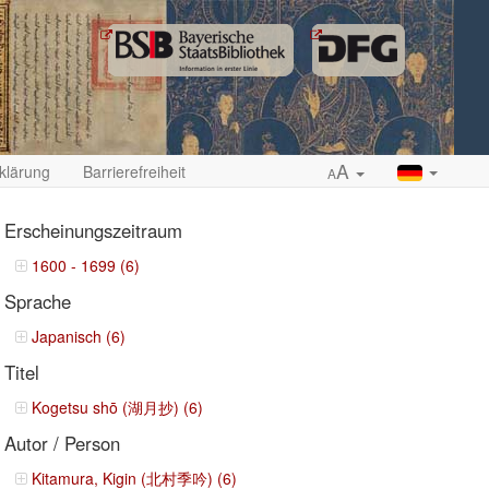
A
klärung
Barrierefreiheit
A
Erscheinungszeitraum
1600 - 1699 (6)
Sprache
ropdown
Japanisch (6)
Titel
Kogetsu shō (湖月抄) (6)
Autor / Person
Kitamura, Kigin (北村季吟) (6)