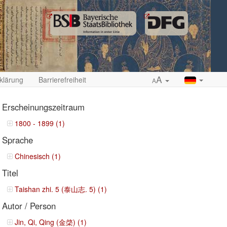
A
klärung
Barrierefreiheit
A
Erscheinungszeitraum
1800 - 1899 (1)
Sprache
ropdown
Chinesisch (1)
Titel
Taishan zhi. 5 (泰山志. 5) (1)
Autor / Person
Jin, Qi, Qing (金棨) (1)