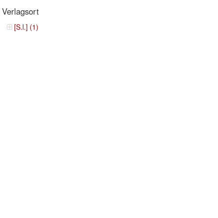
Verlagsort
[S.l.] (1)