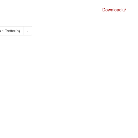
Download
n 1 Treffer(n)
»