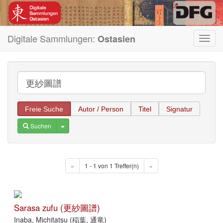
Digitale Sammlungen:
Ostasien
Toggl
navig
Freie Suche
Autor / Person
Titel
Signatur
Toggle Dropdown
Suchen
«
1 - 1 von 1 Treffer(n)
»
Sarasa zufu (更紗圖譜)
Inaba, Michitatsu (稲葉, 通竜)