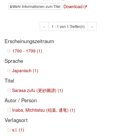
Download
Mehr Informationen zum Titel
«
1 - 1 von 1 Treffer(n)
»
Erscheinungszeitraum
1700 - 1799 (1)
Sprache
Japanisch (1)
Titel
Sarasa zufu (更紗圖譜) (1)
Autor / Person
Inaba, Michitatsu (稲葉, 通竜) (1)
Verlagsort
s.l. (1)