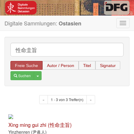
Digitale Sammlungen:
Ostasien
Toggl
navig
Freie Suche
Autor / Person
Titel
Signatur
Toggle Dropdown
Suchen
«
1 - 3 von 3 Treffer(n)
»
Xing ming gui zhi (性命圭旨)
Yinzhenren (尹眞人)