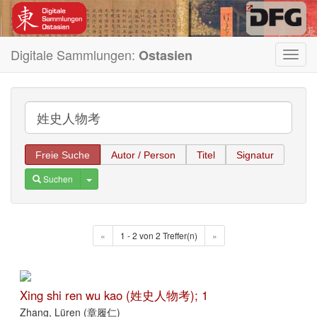
Digitale Sammlungen:
Ostasien
Toggl
navig
Freie Suche
Autor / Person
Titel
Signatur
Toggle Dropdown
Suchen
«
1 - 2 von 2 Treffer(n)
»
Xing shi ren wu kao (姓史人物考); 1
Zhang, Lüren (章履仁)