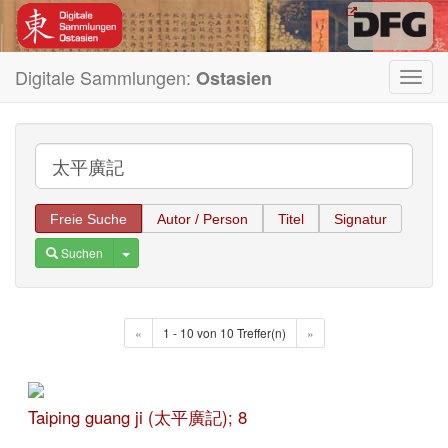
Digitale Sammlungen:
Ostasien
Toggl
navig
Freie Suche
Autor / Person
Titel
Signatur
Toggle Dropdown
Suchen
«
1 - 10 von 10 Treffer(n)
»
Taiping guang ji (太平廣記); 8