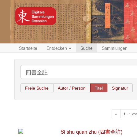
Startseite
Entdecken
Suche
Sammlungen
Freie Suche
Autor / Person
Titel
Signatur
«
1 - 1 vo
Si shu quan zhu (四書全註)