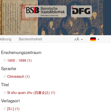
A
klärung
Barrierefreiheit
A
Erscheinungszeitraum
1600 - 1699 (1)
Sprache
ropdown
Chinesisch (1)
Titel
Si shu quan zhu (四書全註) (1)
Verlagsort
[S.l.] (1)