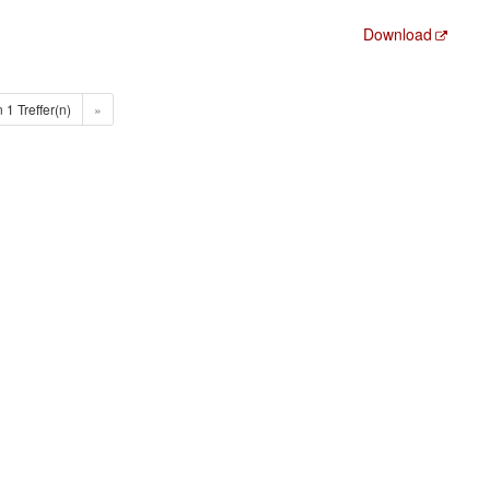
Download
n 1 Treffer(n)
»