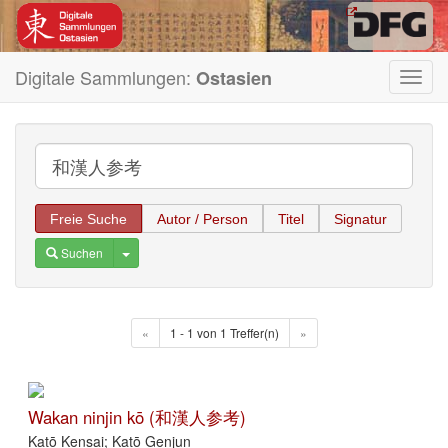
Digitale Sammlungen:
Ostasien
Toggl
navig
Freie Suche
Autor / Person
Titel
Signatur
Toggle Dropdown
Suchen
«
1 - 1 von 1 Treffer(n)
»
Wakan ninjin kō (和漢人参考)
Katō Kensai; Katō Genjun