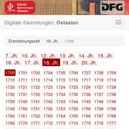
Digitale Sammlungen:
Ostasien
Toggl
navig
Erscheinungszeit
18. Jh.
1700
7. Jh.
10. Jh.
12. Jh.
13. Jh.
14. Jh.
15. Jh.
16. Jh.
17. Jh.
18. Jh.
19. Jh.
20. Jh.
1700
1701
1702
1704
1705
1706
1707
1708
1709
1710
1711
1713
1714
1715
1716
1717
1718
1719
1720
1721
1722
1723
1724
1725
1726
1727
1728
1730
1731
1732
1733
1734
1735
1736
1737
1738
1739
1740
1741
1742
1743
1744
1745
1746
1748
1749
1750
1751
1752
1753
1755
1756
1758
1759
1760
1761
1762
1763
1764
1765
1766
1767
1768
1769
1770
1771
1772
1773
1774
1775
1776
1777