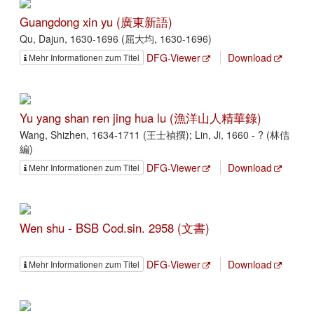
Guangdong xin yu (廣東新語)
Qu, Dajun, 1630-1696 (屈大均, 1630-1696)
DFG-Viewer
Download
Mehr Informationen zum Titel
Yu yang shan ren jing hua lu (漁洋山人精華錄)
Wang, Shizhen, 1634-1711 (王士禎撰); Lin, Ji, 1660 - ? (林佶
編)
DFG-Viewer
Download
Mehr Informationen zum Titel
Wen shu - BSB Cod.sin. 2958 (文書)
DFG-Viewer
Download
Mehr Informationen zum Titel