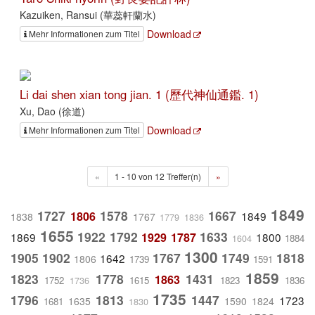
Kazuiken, Ransui (華蕊軒蘭水)
Download
Mehr Informationen zum Titel
Li dai shen xian tong jian. 1 (歷代神仙通鑑. 1)
Xu, Dao (徐道)
Download
Mehr Informationen zum Titel
«
1 - 10 von 12 Treffer(n)
»
1849
1727
1578
1667
1806
1849
1838
1767
1779
1836
1655
1922
1792
1633
1869
1929
1787
1800
1884
1604
1300
1905
1902
1767
1749
1818
1642
1806
1739
1591
1859
1823
1778
1431
1863
1752
1615
1823
1836
1736
1735
1796
1813
1447
1723
1635
1590
1824
1681
1830