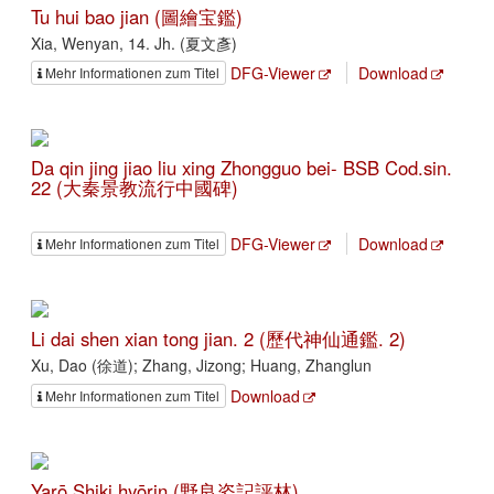
Tu hui bao jian (圖繪宝鑑)
Xia, Wenyan, 14. Jh. (夏文彥)
DFG-Viewer
Download
Mehr Informationen zum Titel
Da qin jing jiao liu xing Zhongguo bei- BSB Cod.sin.
22 (大秦景教流行中國碑)
DFG-Viewer
Download
Mehr Informationen zum Titel
Li dai shen xian tong jian. 2 (歷代神仙通鑑. 2)
Xu, Dao (徐道); Zhang, Jizong; Huang, Zhanglun
Download
Mehr Informationen zum Titel
Yarō Shiki hyōrin (野良姿記評林)