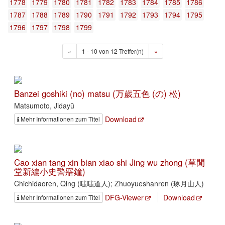
1778
1779
1780
1781
1782
1783
1784
1785
1786
1787
1788
1789
1790
1791
1792
1793
1794
1795
1796
1797
1798
1799
«
1 - 10 von 12 Treffer(n)
»
Banzei goshiki (no) matsu (万歲五色 (の) 松)
Matsumoto, Jidayū
Download
Mehr Informationen zum Titel
Cao xian tang xin bian xiao shi Jing wu zhong (草閒
堂新編小史警寤鐘)
Chichidaoren, Qing (嗤嗤道人); Zhuoyueshanren (琢月山人)
DFG-Viewer
Download
Mehr Informationen zum Titel